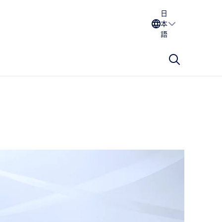
日
本
語